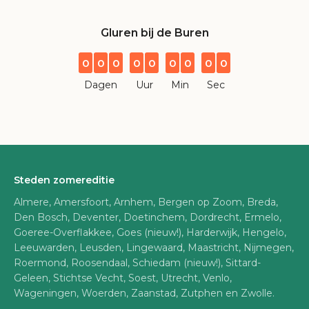
Gluren bij de Buren
0
0
0
0
0
0
0
0
0
Dagen
Uur
Min
Sec
Steden zomereditie
Almere, Amersfoort, Arnhem, Bergen op Zoom, Breda,
Den Bosch, Deventer, Doetinchem, Dordrecht, Ermelo,
Goeree-Overflakkee, Goes (nieuw!), Harderwijk, Hengelo,
Leeuwarden, Leusden, Lingewaard, Maastricht, Nijmegen,
Roermond, Roosendaal, Schiedam (nieuw!), Sittard-
Geleen, Stichtse Vecht, Soest, Utrecht, Venlo,
Wageningen, Woerden, Zaanstad, Zutphen en Zwolle.