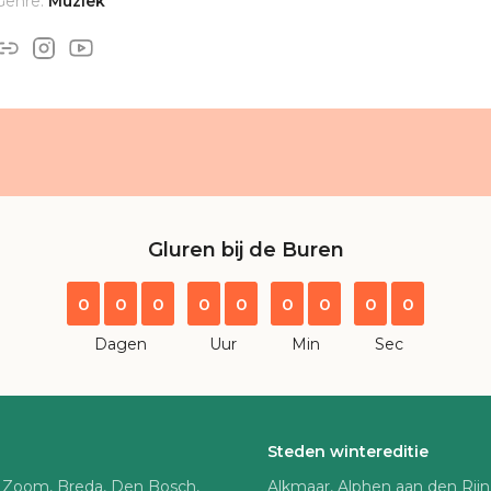
Genre:
Muziek
Gluren bij de Buren
0
0
0
0
0
0
0
0
0
Dagen
Uur
Min
Sec
Steden wintereditie
 Zoom, Breda, Den Bosch,
Alkmaar, Alphen aan den Rij