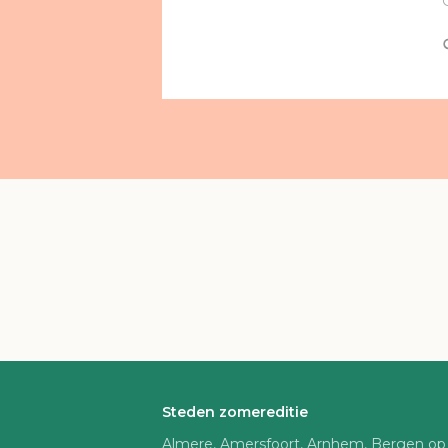
Steden zomereditie
Almere, Amersfoort, Arnhem, Bergen op