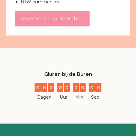
BTW nummer: n.v.t.
Meer Stichting De Bühne
Gluren bij de Buren
0
0
0
0
0
0
0
0
0
Dagen
Uur
Min
Sec