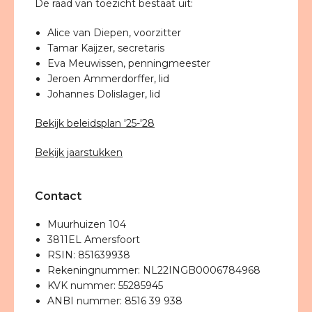
De raad van toezicht bestaat uit:
Alice van Diepen, voorzitter
Tamar Kaijzer, secretaris
Eva Meuwissen, penningmeester
Jeroen Ammerdorffer, lid
Johannes Dolislager, lid
Bekijk beleidsplan '25-'28
Bekijk jaarstukken
Contact
Muurhuizen 104
3811EL Amersfoort
RSIN: 851639938
Rekeningnummer: NL22INGB0006784968
KVK nummer: 55285945
ANBI nummer: 8516 39 938