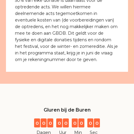
50% van elke donatie is daarnaast voor de
optredende acts. We willen hiermee
deelnemende acts tegemoetkomen in
eventuele kosten van (de voorbereidingen van)
de optredens, en het nog makkelijker maken om
mee te doen aan GBDB. Dit geldt voor de
fysieke en digitale donaties tijdens en rondom
het festival, voor de winter- en zomereditie. Als je
in het programma staat, krijg je in juni de vraag
om je rekeningnummer door te geven.
Gluren bij de Buren
0
0
0
0
0
0
0
0
0
Dagen
Uur
Min
Sec