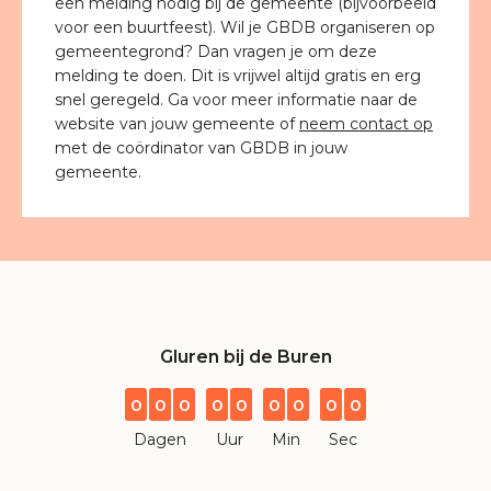
een melding nodig bij de gemeente (bijvoorbeeld
voor een buurtfeest). Wil je GBDB organiseren op
gemeentegrond? Dan vragen je om deze
melding te doen. Dit is vrijwel altijd gratis en erg
snel geregeld. Ga voor meer informatie naar de
website van jouw gemeente of
neem contact op
met de coördinator van GBDB in jouw
gemeente.
Gluren bij de Buren
0
0
0
0
0
0
0
0
0
Dagen
Uur
Min
Sec