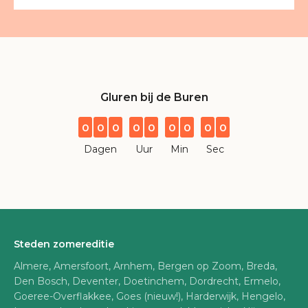
Gluren bij de Buren
0
0
0
0
0
0
0
0
0
Dagen
Uur
Min
Sec
Steden zomereditie
Almere, Amersfoort, Arnhem, Bergen op Zoom, Breda,
Den Bosch, Deventer, Doetinchem, Dordrecht, Ermelo,
Goeree-Overflakkee, Goes (nieuw!), Harderwijk, Hengelo,