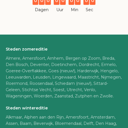
0
0
0
0
0
0
0
0
0
Dagen
Uur
Min
Sec
Steden zomereditie
Almere, Amersfoort, Arnhem, Bergen op Zoom, Breda,
Den Bosch, Deventer, Doetinchem, Dordrecht, Ermelo,
Goeree-Overflakkee, Goes (nieuw!), Harderwijk, Hengelo,
Leeuwarden, Leusden, Lingewaard, Maastricht, Nijmegen,
Roermond, Roosendaal, Schiedam (nieuw!), Sittard-
Geleen, Stichtse Vecht, Soest, Utrecht, Venlo,
Wageningen, Woerden, Zaanstad, Zutphen en Zwolle.
Steden wintereditie
Alkmaar, Alphen aan den Rijn, Amersfoort, Amsterdam,
Assen, Baarn, Beverwijk, Bloemendaal, Delft, Den Haag,