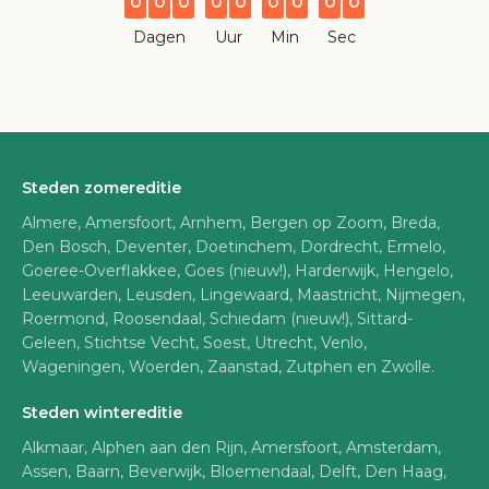
0
0
0
0
0
0
0
0
0
Dagen
Uur
Min
Sec
Steden zomereditie
Almere, Amersfoort, Arnhem, Bergen op Zoom, Breda,
Den Bosch, Deventer, Doetinchem, Dordrecht, Ermelo,
Goeree-Overflakkee, Goes (nieuw!), Harderwijk, Hengelo,
Leeuwarden, Leusden, Lingewaard, Maastricht, Nijmegen,
Roermond, Roosendaal, Schiedam (nieuw!), Sittard-
Geleen, Stichtse Vecht, Soest, Utrecht, Venlo,
Wageningen, Woerden, Zaanstad, Zutphen en Zwolle.
Steden wintereditie
Alkmaar, Alphen aan den Rijn, Amersfoort, Amsterdam,
Assen, Baarn, Beverwijk, Bloemendaal, Delft, Den Haag,