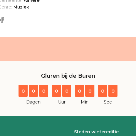
Gemeente:
Almere
Genre:
Muziek
Gluren bij de Buren
0
0
0
0
0
0
0
0
0
Dagen
Uur
Min
Sec
Steden wintereditie