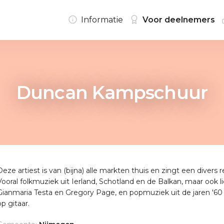
Informatie
Voor deelnemers
Duncan Kampschuur
Deze artiest is van (bijna) alle markten thuis en zingt een divers r
Vooral folkmuziek uit Ierland, Schotland en de Balkan, maar ook l
Gianmaria Testa en Gregory Page, en popmuziek uit de jaren '60 en
op gitaar.