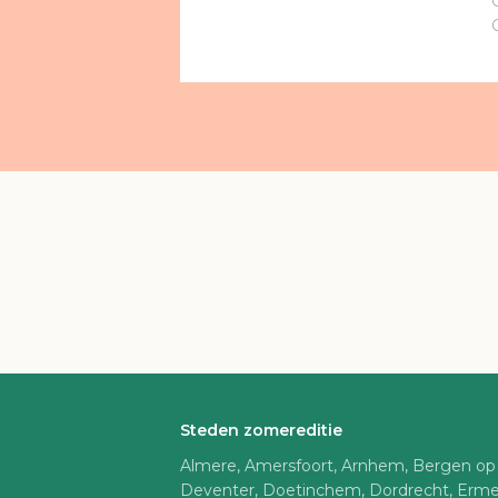
Steden zomereditie
Almere, Amersfoort, Arnhem, Bergen op
Deventer, Doetinchem, Dordrecht, Erme