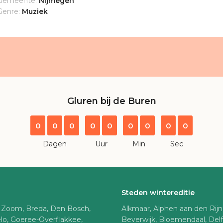
Gemeente:
Nijmegen
Genre:
Muziek
Gluren bij de Buren
0
0
0
0
0
0
0
0
0
Dagen
Uur
Min
Sec
Steden wintereditie
 Zoom, Breda, Den Bosch,
Alkmaar, Alphen aan den Rij
lo, Goeree-Overflakkee,
Beverwijk, Bloemendaal, Del