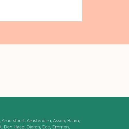
n, Amersfoort, Amsterdam, Assen, Baarn,
ft, Den Haag, Dieren, Ede, Emmen,