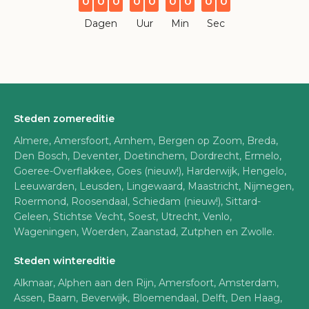
0
0
0
0
0
0
0
0
0
Dagen
Uur
Min
Sec
Steden zomereditie
Almere, Amersfoort, Arnhem, Bergen op Zoom, Breda,
Den Bosch, Deventer, Doetinchem, Dordrecht, Ermelo,
Goeree-Overflakkee, Goes (nieuw!), Harderwijk, Hengelo,
Leeuwarden, Leusden, Lingewaard, Maastricht, Nijmegen,
Roermond, Roosendaal, Schiedam (nieuw!), Sittard-
Geleen, Stichtse Vecht, Soest, Utrecht, Venlo,
Wageningen, Woerden, Zaanstad, Zutphen en Zwolle.
Steden wintereditie
Alkmaar, Alphen aan den Rijn, Amersfoort, Amsterdam,
Assen, Baarn, Beverwijk, Bloemendaal, Delft, Den Haag,