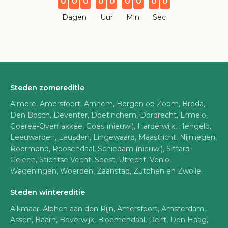
0
0
0
0
0
0
0
0
0
Dagen
Uur
Min
Sec
Steden zomereditie
Almere, Amersfoort, Arnhem, Bergen op Zoom, Breda,
Den Bosch, Deventer, Doetinchem, Dordrecht, Ermelo,
Goeree-Overflakkee, Goes (nieuw!), Harderwijk, Hengelo,
Leeuwarden, Leusden, Lingewaard, Maastricht, Nijmegen,
Roermond, Roosendaal, Schiedam (nieuw!), Sittard-
Geleen, Stichtse Vecht, Soest, Utrecht, Venlo,
Wageningen, Woerden, Zaanstad, Zutphen en Zwolle.
Steden wintereditie
Alkmaar, Alphen aan den Rijn, Amersfoort, Amsterdam,
Assen, Baarn, Beverwijk, Bloemendaal, Delft, Den Haag,