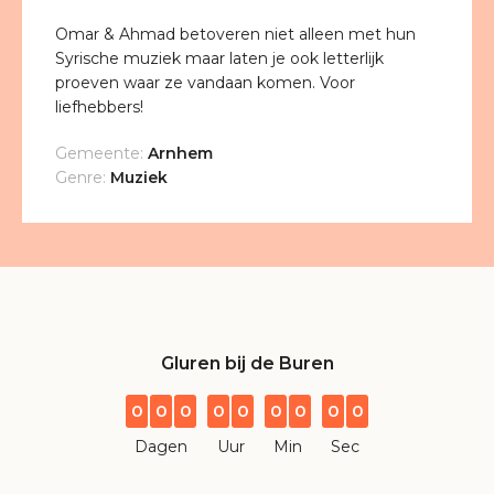
Omar & Ahmad betoveren niet alleen met hun
Syrische muziek maar laten je ook letterlijk
proeven waar ze vandaan komen. Voor
liefhebbers!
Gemeente:
Arnhem
Genre:
Muziek
Gluren bij de Buren
0
0
0
0
0
0
0
0
0
Dagen
Uur
Min
Sec