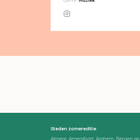
Genre:
Muziek
Steden zomereditie
Almere, Amersfoort, Arnhem, Bergen op