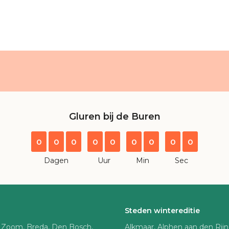
Gluren bij de Buren
0
0
0
0
0
0
0
0
0
Dagen
Uur
Min
Sec
Steden wintereditie
 Zoom, Breda, Den Bosch,
Alkmaar, Alphen aan den Rij