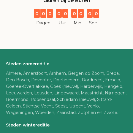
Gluren bij de Buren
0
0
0
0
0
0
0
0
0
Dagen
Uur
Min
Sec
Steden zomereditie
Almere, Amersfoort, Arnhem, Bergen op Zoom, Breda,
Den Bosch, Deventer, Doetinchem, Dordrecht, Ermelo,
Goeree-Overflakkee, Goes (nieuw!), Harderwijk, Hengelo,
Leeuwarden, Leusden, Lingewaard, Maastricht, Nijmegen,
Roermond, Roosendaal, Schiedam (nieuw!), Sittard-
Geleen, Stichtse Vecht, Soest, Utrecht, Venlo,
Wageningen, Woerden, Zaanstad, Zutphen en Zwolle.
Steden wintereditie