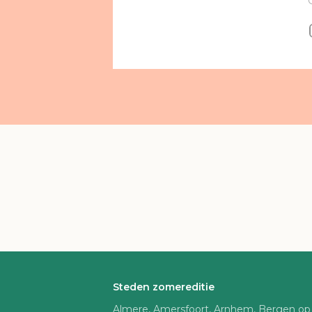
Steden zomereditie
Almere, Amersfoort, Arnhem, Bergen op