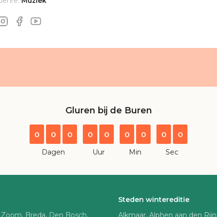
Genre:
Muziek
Gluren bij de Buren
0
0
0
0
0
0
0
0
0
Dagen
Uur
Min
Sec
Steden wintereditie
 Zoom, Breda, Den Bosch,
Alkmaar, Alphen aan den Rij