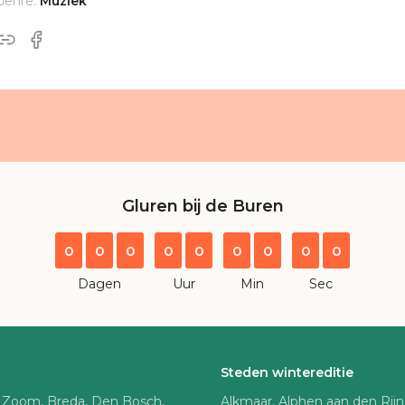
Genre:
Muziek
Gluren bij de Buren
0
0
0
0
0
0
0
0
0
Dagen
Uur
Min
Sec
Steden wintereditie
 Zoom, Breda, Den Bosch,
Alkmaar, Alphen aan den Rij