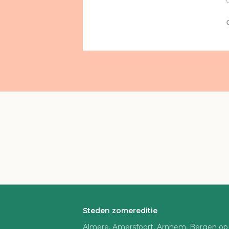
Steden zomereditie
Almere, Amersfoort, Arnhem, Bergen op