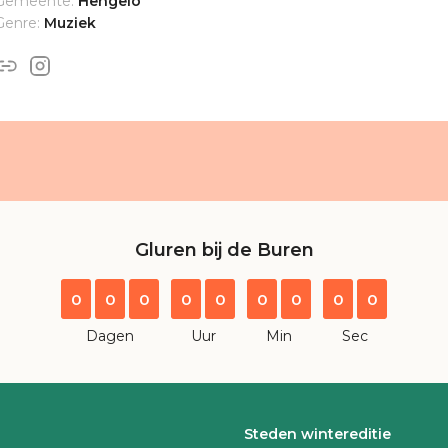
Gemeente:
Hengelo
Genre:
Muziek
Gluren bij de Buren
0
0
0
0
0
0
0
0
0
Dagen
Uur
Min
Sec
Steden wintereditie