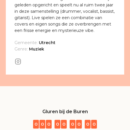
geleden opgericht en speelt nu al ruim twee jaar
in deze samenstelling (drummer, vocalist, bassist,
gitarist). Live spelen ze een combinatie van
covers en eigen songs die ze overbrengen met
een frisse energie en mysterieuze vibe.
Gemeente:
Utrecht
Genre:
Muziek
Gluren bij de Buren
0
0
0
0
0
0
0
0
0