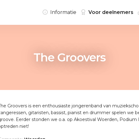
Informatie
Voor deelnemers
The Groovers
The Groovers is een enthousiaste jongerenband van muziekschoo
zangeressen, gitaristen, bassist, pianist en drummer spelen w
groove. Eerder stonden we o.a. op Akoestival Woerden, Podium B
optreden niet!