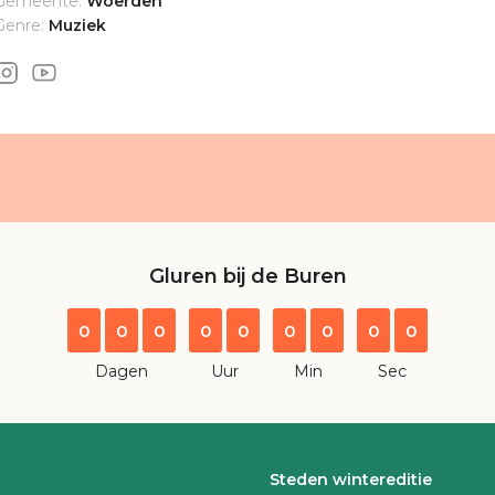
Gemeente:
Woerden
Genre:
Muziek
Gluren bij de Buren
0
0
0
0
0
0
0
0
0
Dagen
Uur
Min
Sec
Steden wintereditie