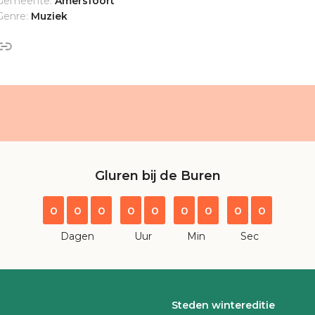
Gemeente:
Amersfoort
Genre:
Muziek
Gluren bij de Buren
0
0
0
0
0
0
0
0
0
Dagen
Uur
Min
Sec
Steden wintereditie