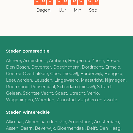
0
0
0
0
0
0
0
0
0
Dagen
Uur
Min
Sec
Steden zomereditie
Almere, Amersfoort, Arnhem, Bergen op Zoom, Breda,
Den Bosch, Deventer, Doetinchem, Dordrecht, Ermelo,
Goeree-Overflakkee, Goes (nieuw!), Harderwijk, Hengelo,
Leeuwarden, Leusden, Lingewaard, Maastricht, Nijmegen,
Roermond, Roosendaal, Schiedam (nieuw!), Sittard-
Geleen, Stichtse Vecht, Soest, Utrecht, Venlo,
Wageningen, Woerden, Zaanstad, Zutphen en Zwolle.
Steden wintereditie
Alkmaar, Alphen aan den Rijn, Amersfoort, Amsterdam,
Assen, Baarn, Beverwijk, Bloemendaal, Delft, Den Haag,