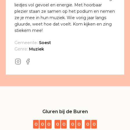
liedjes vol gevoel en energie. Met hoorbaar
plezier staan ze samen op het podium en nemen
ze je mee in hun muziek. Wie vorig jaar langs
gluurde, weet hoe dat voelt. Kom kijken en zing
stiekem mee!
Gemeente:
Soest
Genre:
Muziek
Gluren bij de Buren
0
0
0
0
0
0
0
0
0