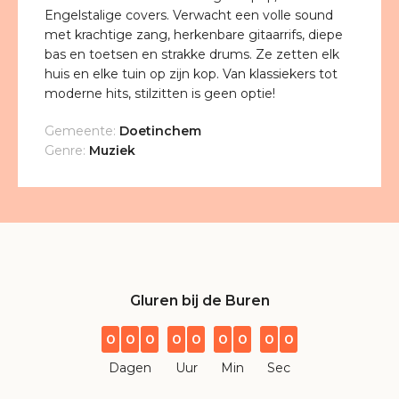
Engelstalige covers. Verwacht een volle sound
met krachtige zang, herkenbare gitaarrifs, diepe
bas en toetsen en strakke drums. Ze zetten elk
huis en elke tuin op zijn kop. Van klassiekers tot
moderne hits, stilzitten is geen optie!
Gemeente:
Doetinchem
Genre:
Muziek
Gluren bij de Buren
0
0
0
0
0
0
0
0
0
Dagen
Uur
Min
Sec