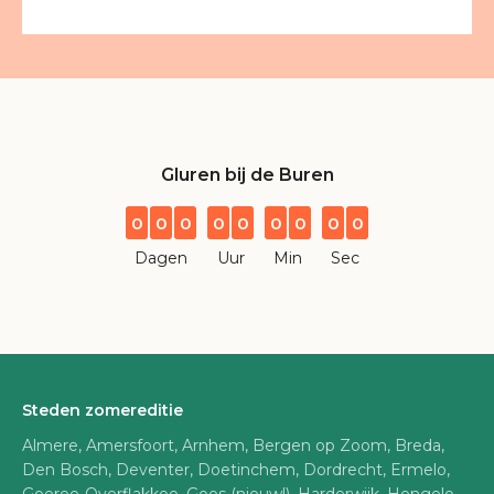
Gluren bij de Buren
0
0
0
0
0
0
0
0
0
Dagen
Uur
Min
Sec
Steden zomereditie
Almere, Amersfoort, Arnhem, Bergen op Zoom, Breda,
Den Bosch, Deventer, Doetinchem, Dordrecht, Ermelo,