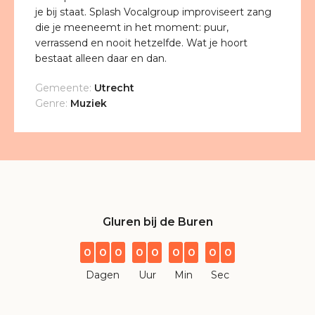
je bij staat. Splash Vocalgroup improviseert zang
die je meeneemt in het moment: puur,
verrassend en nooit hetzelfde. Wat je hoort
bestaat alleen daar en dan.
Gemeente:
Utrecht
Genre:
Muziek
Gluren bij de Buren
0
0
0
0
0
0
0
0
0
Dagen
Uur
Min
Sec