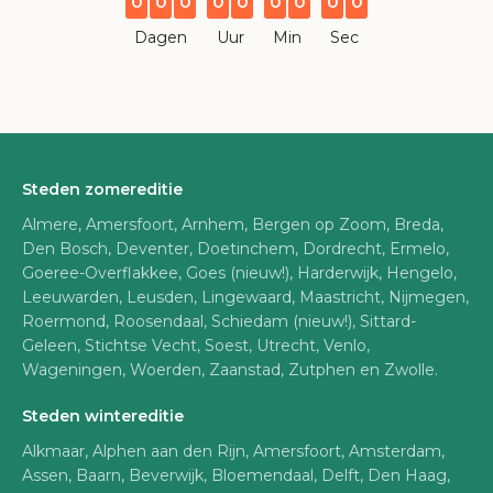
0
0
0
0
0
0
0
0
0
Dagen
Uur
Min
Sec
Steden zomereditie
Almere, Amersfoort, Arnhem, Bergen op Zoom, Breda,
Den Bosch, Deventer, Doetinchem, Dordrecht, Ermelo,
Goeree-Overflakkee, Goes (nieuw!), Harderwijk, Hengelo,
Leeuwarden, Leusden, Lingewaard, Maastricht, Nijmegen,
Roermond, Roosendaal, Schiedam (nieuw!), Sittard-
Geleen, Stichtse Vecht, Soest, Utrecht, Venlo,
Wageningen, Woerden, Zaanstad, Zutphen en Zwolle.
Steden wintereditie
Alkmaar, Alphen aan den Rijn, Amersfoort, Amsterdam,
Assen, Baarn, Beverwijk, Bloemendaal, Delft, Den Haag,