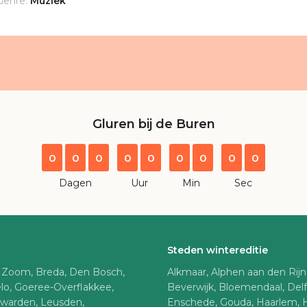
Genre:
Muziek
Gluren bij de Buren
0
0
0
0
0
0
0
0
0
Dagen
Uur
Min
Sec
Steden wintereditie
 Zoom, Breda, Den Bosch,
Alkmaar, Alphen aan den Rij
lo, Goeree-Overflakkee,
Beverwijk, Bloemendaal, Del
uwarden, Leusden,
Enschede, Gouda, Haarlem, 