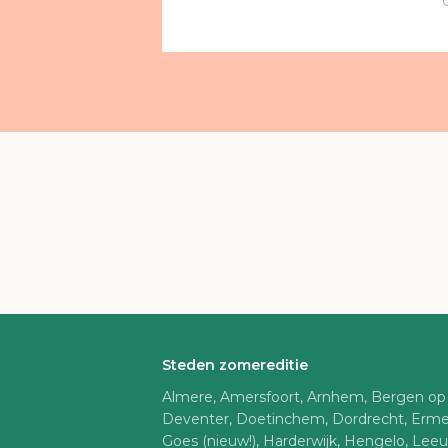
Steden zomereditie
Almere, Amersfoort, Arnhem, Bergen op
Deventer, Doetinchem, Dordrecht, Erme
Goes (nieuw!), Harderwijk, Hengelo, Lee