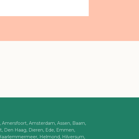
n, Amersfoort, Amsterdam, Assen, Baarn,
ft, Den Haag, Dieren, Ede, Emmen,
Haarlemmermeer, Helmond, Hilversum,