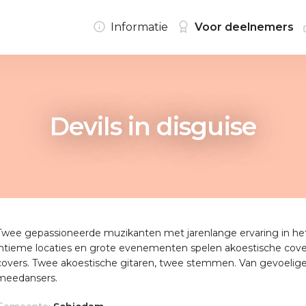
Informatie
Voor deelnemers
Devils in disguise
Twee gepassioneerde muzikanten met jarenlange ervaring in het
intieme locaties en grote evenementen spelen akoestische cover
covers. Twee akoestische gitaren, twee stemmen. Van gevoelige 
meedansers.