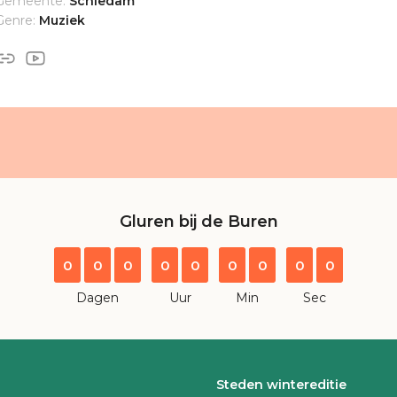
Gemeente:
Schiedam
Genre:
Muziek
Gluren bij de Buren
0
0
0
0
0
0
0
0
0
Dagen
Uur
Min
Sec
Steden wintereditie