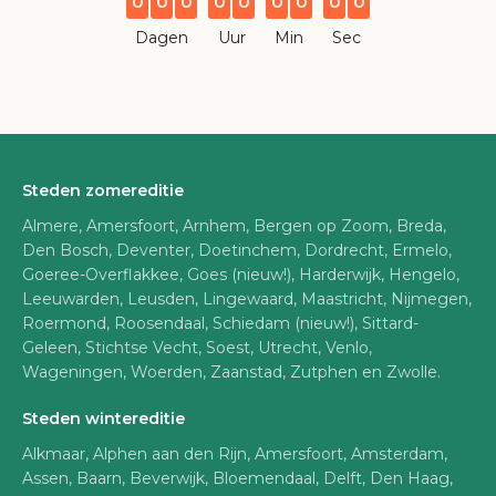
0
0
0
0
0
0
0
0
0
Dagen
Uur
Min
Sec
Steden zomereditie
Almere, Amersfoort, Arnhem, Bergen op Zoom, Breda,
Den Bosch, Deventer, Doetinchem, Dordrecht, Ermelo,
Goeree-Overflakkee, Goes (nieuw!), Harderwijk, Hengelo,
Leeuwarden, Leusden, Lingewaard, Maastricht, Nijmegen,
Roermond, Roosendaal, Schiedam (nieuw!), Sittard-
Geleen, Stichtse Vecht, Soest, Utrecht, Venlo,
Wageningen, Woerden, Zaanstad, Zutphen en Zwolle.
Steden wintereditie
Alkmaar, Alphen aan den Rijn, Amersfoort, Amsterdam,
Assen, Baarn, Beverwijk, Bloemendaal, Delft, Den Haag,