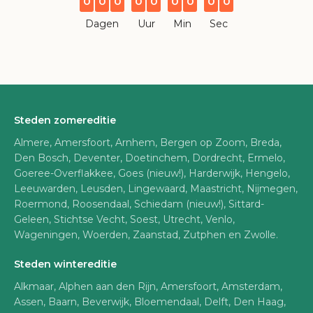
0
0
0
0
0
0
0
0
0
Dagen
Uur
Min
Sec
Steden zomereditie
Almere, Amersfoort, Arnhem, Bergen op Zoom, Breda,
Den Bosch, Deventer, Doetinchem, Dordrecht, Ermelo,
Goeree-Overflakkee, Goes (nieuw!), Harderwijk, Hengelo,
Leeuwarden, Leusden, Lingewaard, Maastricht, Nijmegen,
Roermond, Roosendaal, Schiedam (nieuw!), Sittard-
Geleen, Stichtse Vecht, Soest, Utrecht, Venlo,
Wageningen, Woerden, Zaanstad, Zutphen en Zwolle.
Steden wintereditie
Alkmaar, Alphen aan den Rijn, Amersfoort, Amsterdam,
Assen, Baarn, Beverwijk, Bloemendaal, Delft, Den Haag,