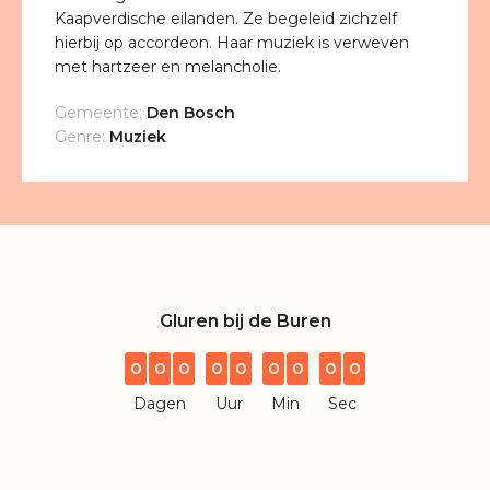
Kaapverdische eilanden. Ze begeleid zichzelf
hierbij op accordeon. Haar muziek is verweven
met hartzeer en melancholie.
Gemeente:
Den Bosch
Genre:
Muziek
Gluren bij de Buren
0
0
0
0
0
0
0
0
0
Dagen
Uur
Min
Sec