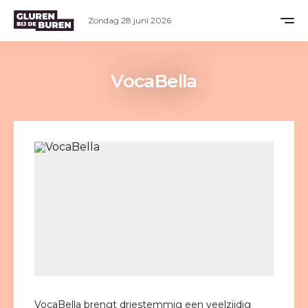
Zondag 28 juni 2026
VocaBella
VocaBella brengt driestemmig een veelzijdig