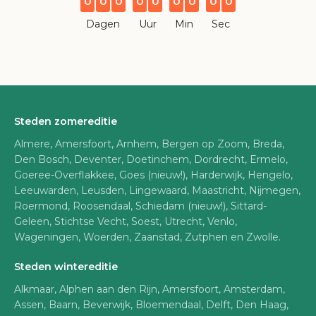
0
0
0
0
0
0
0
0
0
Dagen
Uur
Min
Sec
Steden zomereditie
Almere, Amersfoort, Arnhem, Bergen op Zoom, Breda,
Den Bosch, Deventer, Doetinchem, Dordrecht, Ermelo,
Goeree-Overflakkee, Goes (nieuw!), Harderwijk, Hengelo,
Leeuwarden, Leusden, Lingewaard, Maastricht, Nijmegen,
Roermond, Roosendaal, Schiedam (nieuw!), Sittard-
Geleen, Stichtse Vecht, Soest, Utrecht, Venlo,
Wageningen, Woerden, Zaanstad, Zutphen en Zwolle.
Steden wintereditie
Alkmaar, Alphen aan den Rijn, Amersfoort, Amsterdam,
Assen, Baarn, Beverwijk, Bloemendaal, Delft, Den Haag,