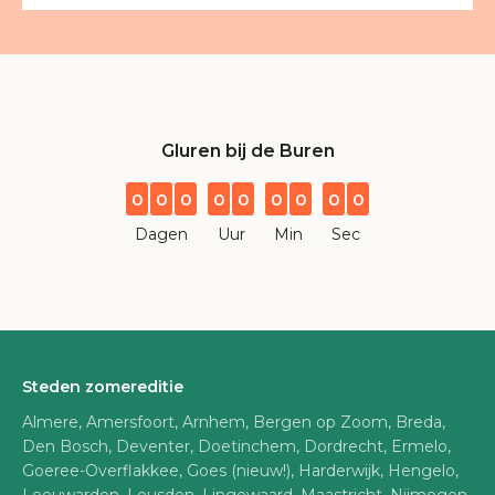
Gluren bij de Buren
0
0
0
0
0
0
0
0
0
Dagen
Uur
Min
Sec
Steden zomereditie
Almere, Amersfoort, Arnhem, Bergen op Zoom, Breda,
Den Bosch, Deventer, Doetinchem, Dordrecht, Ermelo,
Goeree-Overflakkee, Goes (nieuw!), Harderwijk, Hengelo,