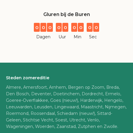
Gluren bij de Buren
0
0
0
0
0
0
0
0
0
Dagen
Uur
Min
Sec
Steden zomereditie
Almere, Amersfoort, Arnhem, Bergen op Zoom, Breda,
Den Bosch, Deventer, Doetinchem, Dordrecht, Ermelo,
Goeree-Overflakkee, Goes (nieuw!), Harderwijk, Hengelo,
Leeuwarden, Leusden, Lingewaard, Maastricht, Nijmegen,
Roermond, Roosendaal, Schiedam (nieuw!), Sittard-
Geleen, Stichtse Vecht, Soest, Utrecht, Venlo,
Wageningen, Woerden, Zaanstad, Zutphen en Zwolle.