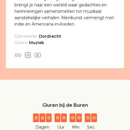
brengt je naar een wereld waar gedachtes en
herinneringen samensmelten tot muzikaal
aanstekelijke verhalen. Kleinkunst vermengt met
indie en Americana invloeden.
Gemeente:
Dordrecht
Genre:
Muziek
Gluren bij de Buren
0
0
0
0
0
0
0
0
0
Dagen
Uur
Min
Sec