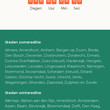
0
0
0
0
0
0
0
0
0
Dagen
Uur
Min
Sec
Steden zomereditie
Almere, Amersfoort, Arnhem, Bergen op Zoom, Breda,
Den Bosch, Deventer, Doetinchem, Dordrecht, Ermelo,
Goeree-Overflakkee, Goes (nieuw!), Harderwijk, Hengelo,
Leeuwarden, Leusden, Lingewaard, Maastricht, Nijmegen,
Roermond, Roosendaal, Schiedam (nieuw!), Sittard-
Geleen, Stichtse Vecht, Soest, Utrecht, Venlo,
Wageningen, Woerden, Zaanstad, Zutphen en Zwolle.
Steden wintereditie
Alkmaar, Alphen aan den Rijn, Amersfoort, Amsterdam,
Assen, Baarn, Beverwijk, Bloemendaal, Delft, Den Haag,