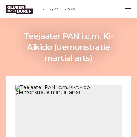
Zondag 28 juni 2026
Teejaater PAN i.c.m. Ki-
Aikido (demonstratie
martial arts)