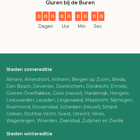
Gluren bij de Buren
0
0
0
0
0
0
0
0
0
Dagen
Uur
Min
Sec
Steden zomereditie
Almere, Amersfoort, Arnhem, Bergen op Zoom, Breda,
Den Bosch, Deventer, Doetinchem, Dordrecht, Ermelo,
Goeree-Overflakkee, Goes (nieuw!), Harderwijk, Hengelo,
Leeuwarden, Leusden, Lingewaard, Maastricht, Nijmegen,
Roermond, Roosendaal, Schiedam (nieuw!), Sittard-
Geleen, Stichtse Vecht, Soest, Utrecht, Venlo,
Wageningen, Woerden, Zaanstad, Zutphen en Zwolle.
Steden wintereditie