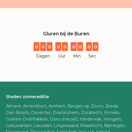
Gluren bij de Buren
0
0
0
0
0
0
0
0
0
Dagen
Uur
Min
Sec
Steden zomereditie
Almere, Amersfoort, Arnhem, Bergen op Zoom, Breda,
Den Bosch, Deventer, Doetinchem, Dordrecht, Ermelo,
Goeree-Overflakkee, Goes (nieuw!), Harderwijk, Hengelo,
Leeuwarden, Leusden, Lingewaard, Maastricht, Nijmegen,