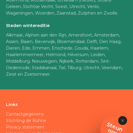
Roermond, Roosendaal, Schiedam (nieuw!), Sittard-
Geleen, Stichtse Vecht, Soest, Utrecht, Venlo,
Wageningen, Woerden, Zaanstad, Zutphen en Zwolle.
Steden wintereditie
Alkmaar, Alphen aan den Rijn, Amersfoort, Amsterdam,
Assen, Baarn, Beverwijk, Bloemendaal, Delft, Den Haag,
Dieren, Ede, Emmen, Enschede, Gouda, Haarlem,
Haarlemmermeer, Helmond, Hilversum, Leiden,
Middelburg, Nieuwegein, Nijkerk, Rotterdam, Sint-
Oedenrode, Stadskanaal, Tiel, Tilburg, Utrecht, Veendam,
Zeist en Zoetermeer.
Links
Contactgegevens
Stichting de Bühne
S
t
e
u
n
n
Privacy statement
o
s