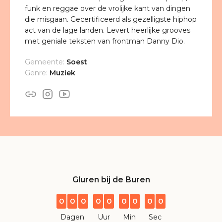
funk en reggae over de vrolijke kant van dingen
die misgaan. Gecertificeerd als gezelligste hiphop
act van de lage landen. Levert heerlijke grooves
met geniale teksten van frontman Danny Dio.
Gemeente:
Soest
Genre:
Muziek
Gluren bij de Buren
0
0
0
0
0
0
0
0
0
Dagen
Uur
Min
Sec