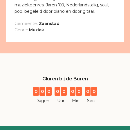
muziekgenres. Jaren '60, Nederlandstalig, soul,
pop, begeleid door piano en door gitaar.
Gemeente:
Zaanstad
Genre:
Muziek
Gluren bij de Buren
0
0
0
0
0
0
0
0
0
Dagen
Uur
Min
Sec