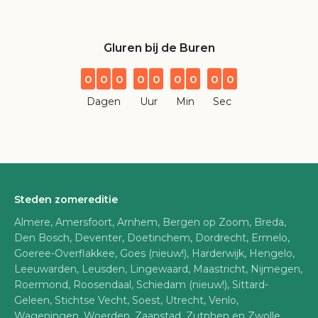
Gluren bij de Buren
0
0
0
0
0
0
0
0
0
Dagen
Uur
Min
Sec
Steden zomereditie
Almere, Amersfoort, Arnhem, Bergen op Zoom, Breda,
Den Bosch, Deventer, Doetinchem, Dordrecht, Ermelo,
Goeree-Overflakkee, Goes (nieuw!), Harderwijk, Hengelo,
Leeuwarden, Leusden, Lingewaard, Maastricht, Nijmegen,
Roermond, Roosendaal, Schiedam (nieuw!), Sittard-
Geleen, Stichtse Vecht, Soest, Utrecht, Venlo,
Wageningen, Woerden, Zaanstad, Zutphen en Zwolle.