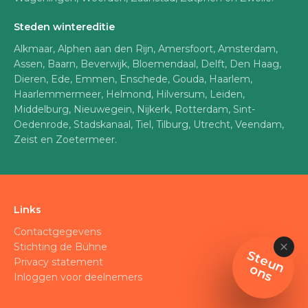
Steden wintereditie
Alkmaar, Alphen aan den Rijn, Amersfoort, Amsterdam,
Assen, Baarn, Beverwijk, Bloemendaal, Delft, Den Haag,
Dieren, Ede, Emmen, Enschede, Gouda, Haarlem,
Haarlemmermeer, Helmond, Hilversum, Leiden,
Middelburg, Nieuwegein, Nijkerk, Rotterdam, Sint-
Oedenrode, Stadskanaal, Tiel, Tilburg, Utrecht, Veendam,
Zeist en Zoetermeer.
Links
Contactgegevens
Stichting de Bühne
S
t
e
u
n
n
Privacy statement
o
s
Inloggen voor deelnemers