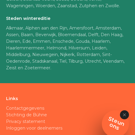
Wageningen, Woerden, Zaanstad, Zutphen en Zwolle.
Steden wintereditie
Alkmaar, Alphen aan den Rijn, Amersfoort, Amsterdam,
Assen, Baarn, Beverwijk, Bloemendaal, Delft, Den Haag,
Dieren, Ede, Emmen, Enschede, Gouda, Haarlem,
Haarlemmermeer, Helmond, Hilversum, Leiden,
Middelburg, Nieuwegein, Nijkerk, Rotterdam, Sint-
Oedenrode, Stadskanaal, Tiel, Tilburg, Utrecht, Veendam,
Zeist en Zoetermeer.
Links
Contactgegevens
Stichting de Bühne
S
t
e
u
n
n
Privacy statement
o
s
Inloggen voor deelnemers