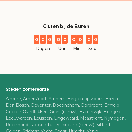
Gluren bij de Buren
0
0
0
0
0
0
0
0
0
Dagen
Uur
Min
Sec
Steden zomereditie
Almere, Amersfoort, Arnhem, Bergen op Zoom, Breda,
Den Bosch, Deventer, Doetinchem, Dordrecht, Ermelo,
Goeree-Overflakkee, Goes (nieuw!), Harderwijk, Hengelo,
Leeuwarden, Leusden, Lingewaard, Maastricht, Nijmegen,
Roermond, Roosendaal, Schiedam (nieuw!), Sittard-
Geleen, Stichtse Vecht, Soest, Utrecht, Venlo,