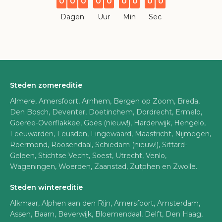
0
0
0
0
0
0
0
0
0
Dagen
Uur
Min
Sec
Steden zomereditie
Almere, Amersfoort, Arnhem, Bergen op Zoom, Breda,
Den Bosch, Deventer, Doetinchem, Dordrecht, Ermelo,
Goeree-Overflakkee, Goes (nieuw!), Harderwijk, Hengelo,
Leeuwarden, Leusden, Lingewaard, Maastricht, Nijmegen,
Roermond, Roosendaal, Schiedam (nieuw!), Sittard-
Geleen, Stichtse Vecht, Soest, Utrecht, Venlo,
Wageningen, Woerden, Zaanstad, Zutphen en Zwolle.
Steden wintereditie
Alkmaar, Alphen aan den Rijn, Amersfoort, Amsterdam,
Assen, Baarn, Beverwijk, Bloemendaal, Delft, Den Haag,