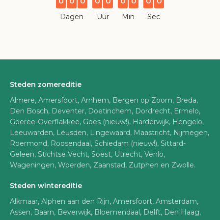
0
0
0
0
0
0
0
0
0
Dagen
Uur
Min
Sec
Steden zomereditie
Almere, Amersfoort, Arnhem, Bergen op Zoom, Breda,
Den Bosch, Deventer, Doetinchem, Dordrecht, Ermelo,
Goeree-Overflakkee, Goes (nieuw!), Harderwijk, Hengelo,
Leeuwarden, Leusden, Lingewaard, Maastricht, Nijmegen,
Roermond, Roosendaal, Schiedam (nieuw!), Sittard-
Geleen, Stichtse Vecht, Soest, Utrecht, Venlo,
Wageningen, Woerden, Zaanstad, Zutphen en Zwolle.
Steden wintereditie
Alkmaar, Alphen aan den Rijn, Amersfoort, Amsterdam,
Assen, Baarn, Beverwijk, Bloemendaal, Delft, Den Haag,