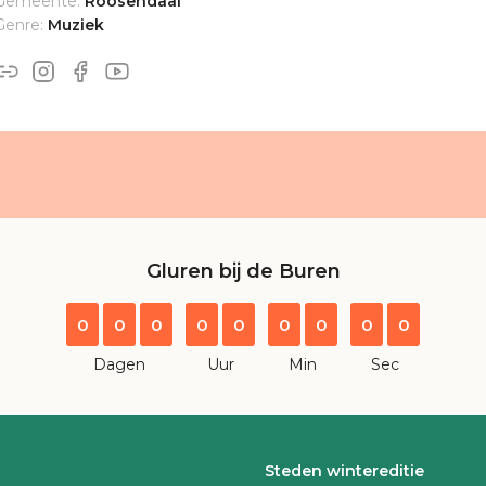
Gemeente:
Roosendaal
Genre:
Muziek
Gluren bij de Buren
0
0
0
0
0
0
0
0
0
Dagen
Uur
Min
Sec
Steden wintereditie