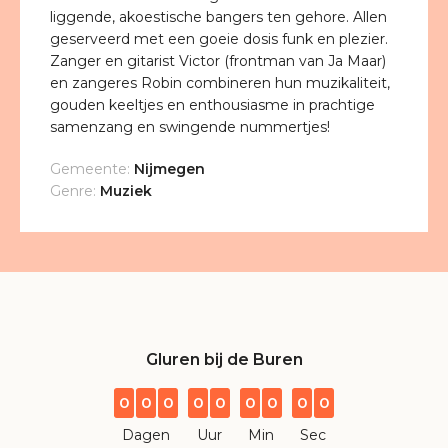
liggende, akoestische bangers ten gehore. Allen
geserveerd met een goeie dosis funk en plezier.
Zanger en gitarist Victor (frontman van Ja Maar)
en zangeres Robin combineren hun muzikaliteit,
gouden keeltjes en enthousiasme in prachtige
samenzang en swingende nummertjes!
Gemeente:
Nijmegen
Genre:
Muziek
Gluren bij de Buren
0
0
0
0
0
0
0
0
0
Dagen
Uur
Min
Sec