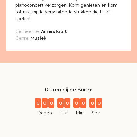
pianoconcert verzorgen. Kom genieten en kom
tot rust bij de verschillende stukken die hij zal
spelen!
Gemeente:
Amersfoort
Genre:
Muziek
Gluren bij de Buren
0
0
0
0
0
0
0
0
0
Dagen
Uur
Min
Sec