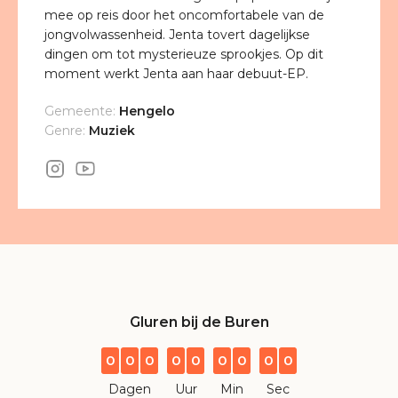
mee op reis door het oncomfortabele van de
jongvolwassenheid. Jenta tovert dagelijkse
dingen om tot mysterieuze sprookjes. Op dit
moment werkt Jenta aan haar debuut-EP.
Gemeente:
Hengelo
Genre:
Muziek
Gluren bij de Buren
0
0
0
0
0
0
0
0
0
Dagen
Uur
Min
Sec