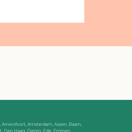
n, Amersfoort, Amsterdam, Assen, Baarn,
ft, Den Haag, Dieren, Ede, Emmen,