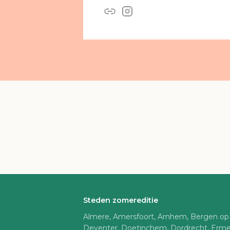
Steden zomereditie
Almere, Amersfoort, Arnhem, Bergen op
Deventer, Doetinchem, Dordrecht, Erme