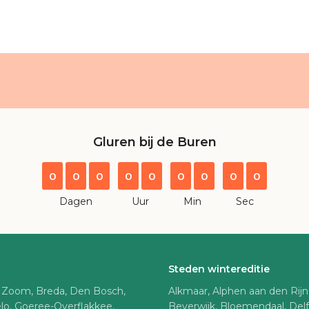
Gluren bij de Buren
0
0
0
0
0
0
0
0
0
Dagen
Uur
Min
Sec
Steden wintereditie
 Zoom, Breda, Den Bosch,
Alkmaar, Alphen aan den Rij
lo, Goeree-Overflakkee,
Beverwijk, Bloemendaal, Del